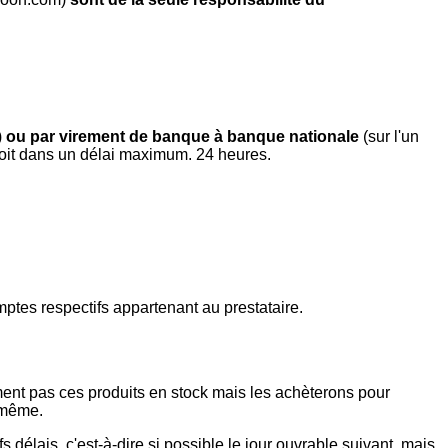
)
ou par virement de banque à banque nationale
(sur l'un
soit dans un délai maximum. 24 heures.
mptes respectifs appartenant au prestataire.
ment pas ces produits en stock mais les achèterons pour
 même.
délais, c'est-à-dire si possible le jour ouvrable suivant, mais