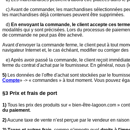
c) Avant de commander, les marchandises sélectionnées peuve
les marchandises déjà contenues peuvent être supprimées.
d)
En envoyant la commande, le client accepte ces terme
modalités qui y sont précisées. Lors du processus de paiement
de commande ne peut pas être achevé.
Avant d'envoyer la commande ferme, le client peut à tout mome
navigateur Internet et, le cas échéant, modifier ou corriger d
e) Après avoir passé la commande, le client reçoit immédiat
ferme du contrat d'achat par le fournisseur. En général, nous
5)
Les données de l'offre d'achat sont stockées par le fournis
Compte
» -> « commandes » à tout moment. Vous pouvez égale
§3 Prix et frais de port
1)
Tous les prix des produits sur « bien-être-lagoon.com » con
du paiement
.
2)
Aucune taxe de vente n’est perçue par le vendeur en raison d
3)
Taxes et autres frais,
comme n'importe quel
droits à l'imp