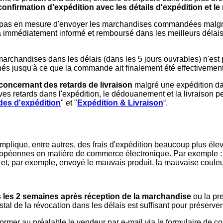
confirmation d'expédition avec les détails d'expédition et l
pas en mesure d'envoyer les marchandises commandées malgré la 
nt sera immédiatement informé et remboursé dans les meilleurs dél
archandises dans les délais (dans les 5 jours ouvrables) n'est pa
cernés jusqu'à ce que la commande ait finalement été effectiveme
 concernant
des retards de livraison
malgré une expédition dan
s retards dans l'expédition, le dédouanement et la livraison peu
des d'expédition
" et "
Expédition & Livraison
“.
mplique, entre autres, des frais d'expédition beaucoup plus élev
uropéennes en matière de commerce électronique. Par exemple 
t, par exemple, envoyé le mauvais produit, la mauvaise couleur
s les 2 semaines après réception de la marchandise
ou la pre
tal de la révocation dans les délais est suffisant pour préserver
ormer au préalable le vendeur par e-mail via le formulaire de co