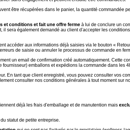
nt être récupérées dans le panier, la quantité commandée peut
s et conditions
et fait une offre ferme
à lui de conclure un cont
, il sera également demandé au client d'accepter les condition
nt accéder aux informations déjà saisies via le bouton « Retour
es erreurs de saisie ou annuler le processus de commande en ferm
ement un email de confirmation créé automatiquement. Cette co
 (le fournisseur) emballons et expédions la commande dans les 4
seur. En tant que client enregistré, vous pouvez consulter vos
ment consulter nos conditions générales à tout moment sur no
tiennent déjà les frais d'emballage et de manutention mais
exclu
u statut de petite entreprise.
ortation
qui ne sont pas facturés par le prestataire (wellness-l