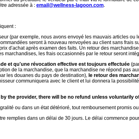
 être adressée à :
email@wellness-lagoon.com
.
iquent :
rnisseur (par exemple, nous avons envoyé les mauvais articles 
nt commandées seront à nouveau renvoyées au client sans frais 
 du prix d'achat après examen des faits. Un retour des marchandi
es marchandises, les frais occasionnés par le retour seront inté
e et qu'une révocation effective est toujours effectuée
(pa
iption de la marchandise, que la marchandise ne répond pas aux 
par les douanes du pays de destination),
le retour des marchand
nisseur communiquera avec le client et lui donnera la possibili
y the provider, there will be no refund unless voluntarily 
égralité ou dans un état détérioré, tout remboursement promis ou
e remplies dans un délai de 30 jours. Le délai commence pour le