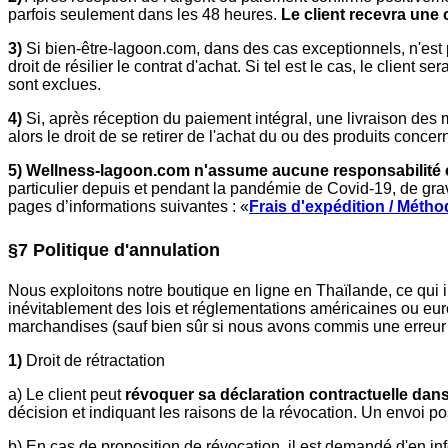
parfois seulement dans les 48 heures.
Le client recevra une 
3)
Si bien-être-lagoon.com, dans des cas exceptionnels, n'est 
droit de résilier le contrat d'achat. Si tel est le cas, le clie
sont exclues.
4)
Si, après réception du paiement intégral, une livraison des m
alors le droit de se retirer de l'achat du ou des produits con
5)
Wellness-lagoon.com n'assume aucune responsabilité
particulier depuis et pendant la pandémie de Covid-19, de grave
pages d’informations suivantes : «
Frais d'expédition / Métho
§7 Politique d'annulation
Nous exploitons notre boutique en ligne en Thaïlande, ce qui i
inévitablement des lois et réglementations américaines ou e
marchandises (sauf bien sûr si nous avons commis une erreur e
1)
Droit de rétractation
a) Le client peut
révoquer sa déclaration contractuelle dan
décision et indiquant les raisons de la révocation. Un envoi pos
b) En cas de proposition de révocation, il est demandé d'en inf