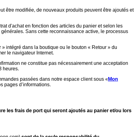
 être modifiée, de nouveaux produits peuvent être ajoutés et
rat d'achat en fonction des articles du panier et selon les
s générales. Sans cette reconnaissance active, le processus
 » intégré dans la boutique ou le bouton « Retour » du
er le navigateur Internet.
nfirmation ne constitue pas nécessairement une acceptation
8 heures.
 commandes passées dans notre espace client sous «
Mon
s pages d’informations.
re les frais de port qui seront ajoutés au panier et/ou lors
agoon.com)
sont de la seule responsabilité du