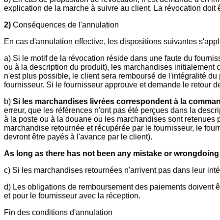
explication de la marche à suivre au client. La révocation doit
2)
Conséquences de l'annulation
En cas d'annulation effective, les dispositions suivantes s'appl
a) Si le motif de la révocation réside dans une faute du fou
ou à la description du produit), les marchandises initialeme
n'est plus possible, le client sera remboursé de l'intégralité
fournisseur. Si le fournisseur approuve et demande le retour d
b)
Si les marchandises livrées correspondent à la command
erreur, que les références n'ont pas été perçues dans la descr
à la poste ou à la douane ou les marchandises sont retenues 
marchandise retournée et récupérée par le fournisseur, le four
devront être payés à l'avance par le client).
As long as there has not been any mistake or wrongdoing b
c) Si les marchandises retournées n'arrivent pas dans leur int
d) Les obligations de remboursement des paiements doivent êtr
et pour le fournisseur avec la réception.
Fin des conditions d'annulation