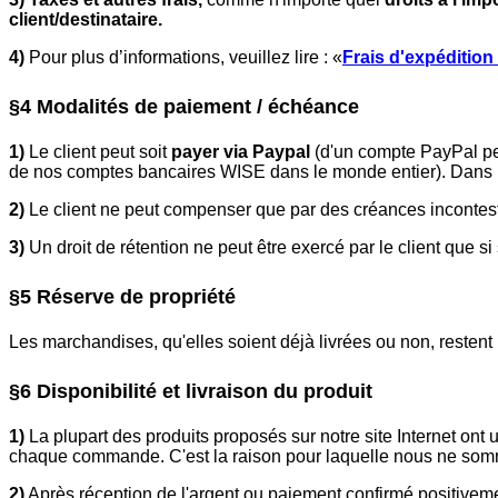
client/destinataire.
4)
Pour plus d’informations, veuillez lire : «
Frais d'expédition
§4 Modalités de paiement / échéance
1)
Le client peut soit
payer via Paypal
(d'un compte PayPal per
de nos comptes bancaires WISE dans le monde entier). Dans le
2)
Le client ne peut compenser que par des créances incontest
3)
Un droit de rétention ne peut être exercé par le client que s
§5 Réserve de propriété
Les marchandises, qu'elles soient déjà livrées ou non, restent 
§6 Disponibilité et livraison du produit
1)
La plupart des produits proposés sur notre site Internet on
chaque commande. C'est la raison pour laquelle nous ne so
2)
Après réception de l'argent ou paiement confirmé positivement