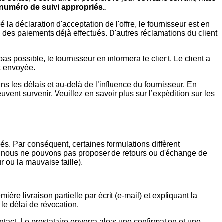
e numéro de suivi appropriés.
.
déclaration d'acceptation de l'offre, le fournisseur est en
ais des paiements déjà effectués. D'autres réclamations du client
s possible, le fournisseur en informera le client. Le client a
nt envoyée.
s les délais et au-delà de l’influence du fournisseur. En
vent survenir. Veuillez en savoir plus sur l’expédition sur les
és. Par conséquent, certaines formulations diffèrent
: nous ne pouvons pas proposer de retours ou d'échange de
 ou la mauvaise taille).
mière livraison partielle par écrit (e-mail) et expliquant la
 le délai de révocation.
ntact. Le prestataire enverra alors une confirmation et une